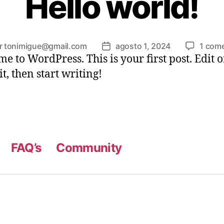
Hello world!
r
tonimigue@gmail.com
agosto 1, 2024
1 come
r
Fecha
e to WordPress. This is your first post. Edit o
de
la
it, then start writing!
cación
publicación
FAQ’s
Community