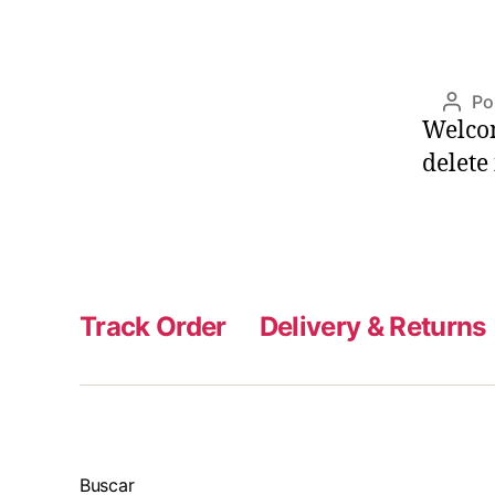
Po
Auto
Welcom
de
la
delete 
publi
Track Order
Delivery & Returns
Buscar