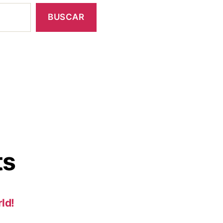
BUSCAR
ts
ld!