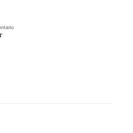
en
ntario
r
Hello
world!